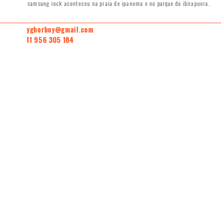
samsung rock aconteceu na praia de ipanema e no
parque
do ibirapuera.
yghorboy@gmail.com
11 956 305 184