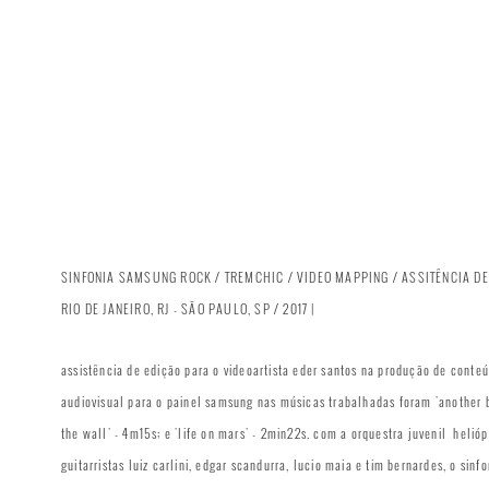
SINFONIA SAMSUNG ROCK / TREMCHIC / VIDEO MAPPING / ASSITÊNCIA DE
RIO DE JANEIRO, RJ - SÃO PAULO, SP / 2017 |
assistência de edição para o videoartista eder santos na produção de conte
audiovisual para o painel samsung n
as músicas trabalhadas foram
'another b
the wall' - 4m15s; e 'life on mars' - 2min22s
. com a orquestra juvenil helióp
guitarristas
luiz carlini, edgar scandurra, lucio maia e tim bernardes, o sinfo